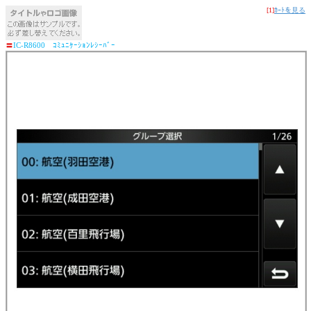
[1]
ｶｰﾄを見る
〓
IC-R8600 ｺﾐｭﾆｹｰｼｮﾝﾚｼｰﾊﾞｰ