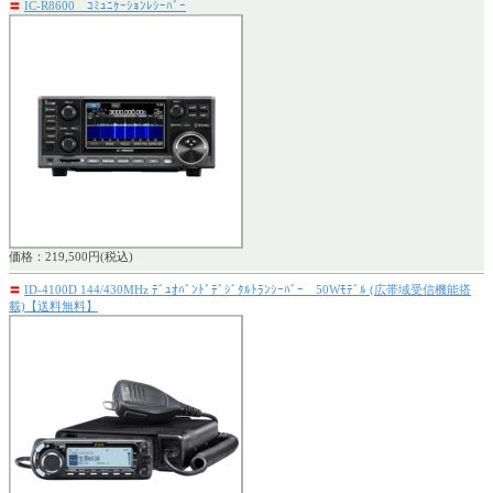
〓
IC-R8600 ｺﾐｭﾆｹｰｼｮﾝﾚｼｰﾊﾞｰ
価格：219,500円(税込)
〓
ID-4100D 144/430MHz ﾃﾞｭｵﾊﾞﾝﾄﾞﾃﾞｼﾞﾀﾙﾄﾗﾝｼｰﾊﾞｰ 50Wﾓﾃﾞﾙ (広帯域受信機能搭
載)【送料無料】