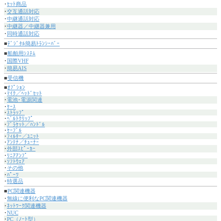
･
ｾｯﾄ商品
･
交互通話対応
･
中継通話対応
･
中継器／中継器兼用
･
同時通話対応
■
ﾃﾞｼﾞﾀﾙ簡易ﾄﾗﾝｼｰﾊﾞｰ
■
船舶用ｼｽﾃﾑ
･
国際VHF
･
簡易AIS
■
受信機
■
ｵﾌﾟｼｮﾝ
･
ﾏｲｸ／ﾍｯﾄﾞｾｯﾄ
･
電池･電源関連
･
ｹｰｽ
･
ｽﾄﾗｯﾌﾟ
･
ﾍﾞﾙﾄｸﾘｯﾌﾟ
･
ﾌﾞﾗｹｯﾄ／ﾊﾝﾄﾞﾙ
･
ｹｰﾌﾞﾙ
･
ﾌｨﾙﾀｰ／ﾕﾆｯﾄ
･
ｱﾝﾃﾅ／ﾁｭｰﾅｰ
･
外部ｽﾋﾟｰｶｰ
･
ﾘﾆｱｱﾝﾌﾟ
･
ｿﾌﾄｳｪｱ
･
その他
･
ﾊﾟｰﾂ
･
特選品
■
PC関連機器
･
無線に便利なPC関連機器
･
ﾈｯﾄﾜｰｸ関連機器
･
NUC
･
PC（ﾉｰﾄ型）