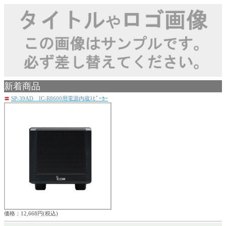
新着商品
〓
SP-39AD IC-R8600用電源内蔵ｽﾋﾟｰｶｰ
価格：12,668円(税込)