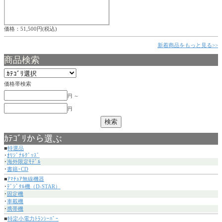
価格：51,500円(税込)
新着商品をもっと見る>>
商品検索
価格帯検索
円 ～
円
ｶﾃｺﾞﾘから選ぶ
■
特選品
･
ｵﾘｼﾞﾅﾙｸﾞｯｽﾞ
･
海外限定ﾓﾃﾞﾙ
･
書籍･CD
■
ｱﾏﾁｭｱ無線機器
･
ﾃﾞｼﾞﾀﾙ機（D-STAR）
･
固定機
･
車載機
･
携帯機
■
特定小電力ﾄﾗﾝｼｰﾊﾞｰ