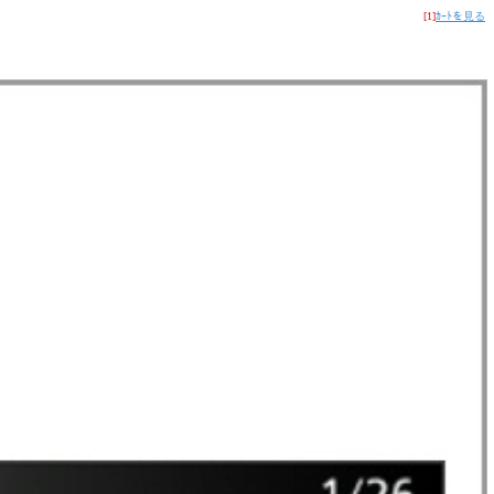
[1]
ｶｰﾄを見る