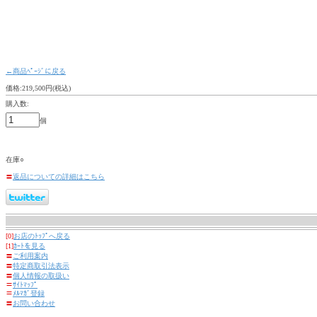
←商品ﾍﾟｰｼﾞに戻る
価格:219,500円(税込)
購入数:
個
在庫○
〓
返品についての詳細はこちら
[0]
お店のﾄｯﾌﾟへ戻る
[1]
ｶｰﾄを見る
〓
ご利用案内
〓
特定商取引法表示
〓
個人情報の取扱い
〓
ｻｲﾄﾏｯﾌﾟ
〓
ﾒﾙﾏｶﾞ登録
〓
お問い合わせ