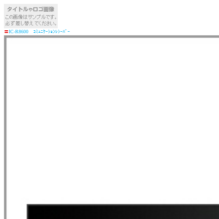
〓
IC-R8600 ｺﾐｭﾆｹｰｼｮﾝﾚｼｰﾊﾞｰ