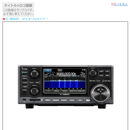
[1]
ｶｰﾄを見る
〓
IC-R8600 ｺﾐｭﾆｹｰｼｮﾝﾚｼｰﾊﾞｰ