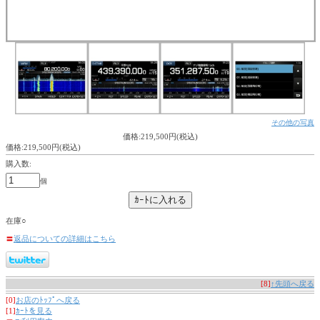
その他の写真
価格:219,500円(税込)
価格:219,500円(税込)
購入数:
個
在庫○
〓
返品についての詳細はこちら
[8]
↑先頭へ戻る
[0]
お店のﾄｯﾌﾟへ戻る
[1]
ｶｰﾄを見る