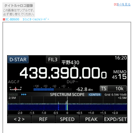
[1]
ｶｰﾄを見る
〓
IC-R8600 ｺﾐｭﾆｹｰｼｮﾝﾚｼｰﾊﾞｰ