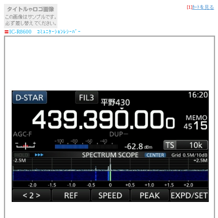
[1]
ｶｰﾄを見る
〓
IC-R8600 ｺﾐｭﾆｹｰｼｮﾝﾚｼｰﾊﾞｰ