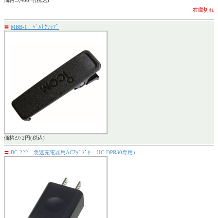
価格:3,488円(税込)
在庫切れ
〓
MBB-1 ﾍﾞﾙﾄｸﾘｯﾌﾟ
価格:972円(税込)
〓
BC-222 急速充電器用ACｱﾀﾞﾌﾟﾀｰ（IC-DPR30専用）