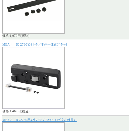
価格:1,070円(税込)
MBA-4 IC-2730ｺﾝﾄﾛｰﾗ／本体一体化ﾌﾞﾗｹｯﾄ
価格:1,469円(税込)
MBA-5 IC-2730用ｺﾝﾄﾛｰﾗｰﾌﾞﾗｹｯﾄ（ﾏｸﾞﾈｯﾄ付属）