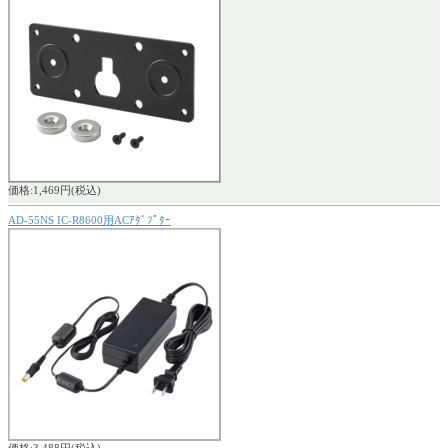
価格:1,469円(税込)
AD-55NS IC-R8600用ACｱﾀﾞﾌﾟﾀｰ