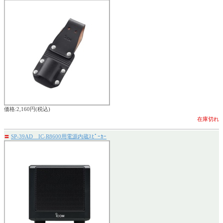
価格:2,160円(税込)
在庫切れ
〓
SP-39AD IC-R8600用電源内蔵ｽﾋﾟｰｶｰ