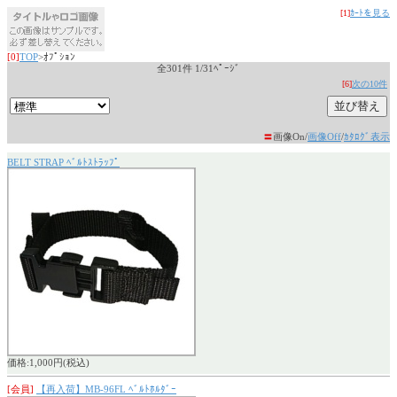
[1]
ｶｰﾄを見る
[0]
TOP
>ｵﾌﾟｼｮﾝ
全301件 1/31ﾍﾟｰｼﾞ
[6]
次の10件
〓
画像On/
画像Off
/
ｶﾀﾛｸﾞ表示
BELT STRAP ﾍﾞﾙﾄｽﾄﾗｯﾌﾟ
価格:1,000円(税込)
[会員]
【再入荷】MB-96FL ﾍﾞﾙﾄﾎﾙﾀﾞｰ