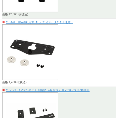
価格:12,668円(税込)
〓
MBA-8 ID-4100用ｺﾝﾄﾛｰﾗｰﾌﾞﾗｹｯﾄ（ﾏｸﾞﾈｯﾄ付属）
価格:1,458円(税込)
〓
MB-123 ｷｬﾘﾝｸﾞﾊﾝﾄﾞﾙ（側面ｺﾞﾑ足付き） IC-7300/7410/9100用