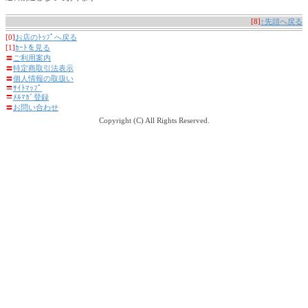
[8]
↑先頭へ戻る
[0]
お店のﾄｯﾌﾟへ戻る
[1]
ｶｰﾄを見る
〓
ご利用案内
〓
特定商取引法表示
〓
個人情報の取扱い
〓
ｻｲﾄﾏｯﾌﾟ
〓
ﾒﾙﾏｶﾞ登録
〓
お問い合わせ
Copyright (C) All Rights Reserved.