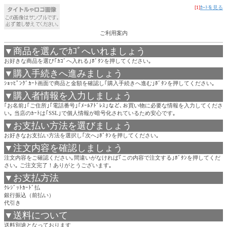
[1]
ｶｰﾄを見る
ご利用案内
▼商品を選んでｶｺﾞへいれましょう
お好きな商品を選び｢ｶｺﾞへ入れる｣ﾎﾞﾀﾝを押してください｡
▼購入手続きへ進みましょう
ｼｮｯﾋﾟﾝｸﾞｶｰﾄ画面で商品と金額を確認し｢購入手続きへ進む｣ﾎﾞﾀﾝを押してください｡
▼購入者情報を入力しましょう
｢お名前｣｢ご住所｣｢電話番号｣｢ﾒｰﾙｱﾄﾞﾚｽ｣など､お買い物に必要な情報を入力してくださ
い｡ 当店のｶｰﾄは｢SSL｣で個人情報が暗号化されているため安心です｡
▼お支払い方法を選びましょう
お好きなお支払い方法を選択し｢次へ｣ﾎﾞﾀﾝを押してください｡
▼注文内容を確認しましょう
注文内容をご確認ください｡間違いがなければ｢この内容で注文する｣ﾎﾞﾀﾝを押してくだ
さい｡ ご注文完了！ありがとうございます｡
▼お支払方法
ｸﾚｼﾞｯﾄｶｰﾄﾞ払
銀行振込（前払い）
代引き
▼送料について
送料別途となっております