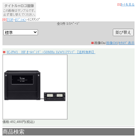
[1]
ｶｰﾄを見る
[0]
TOP
>
ｵﾌﾟｼｮﾝ
>ﾘﾆｱｱﾝﾌﾟ
全1件 1/1ﾍﾟｰｼﾞ
〓
画像On/
画像Off
/
ｶﾀﾛｸﾞ表示
〓
IC-PW1 HF ｵｰﾙﾊﾞﾝﾄﾞ +50MHz 1kWﾘﾆｱｱﾝﾌﾟ【送料無料】
価格:492,480円(税込)
商品検索