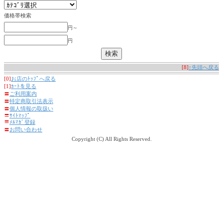
価格帯検索
円～
円
[8]
↑先頭へ戻る
[0]
お店のﾄｯﾌﾟへ戻る
[1]
ｶｰﾄを見る
〓
ご利用案内
〓
特定商取引法表示
〓
個人情報の取扱い
〓
ｻｲﾄﾏｯﾌﾟ
〓
ﾒﾙﾏｶﾞ登録
〓
お問い合わせ
Copyright (C) All Rights Reserved.