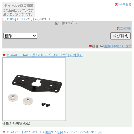
[1]
ｶｰﾄを見る
[0]
TOP
>
ｵﾌﾟｼｮﾝ
>ﾌﾞﾗｹｯﾄ／ﾊﾝﾄﾞﾙ
全19件 1/2ﾍﾟｰｼﾞ
[6]
次の9件
〓
画像On/
画像Off
/
ｶﾀﾛｸﾞ表示
〓
MBA-8 ID-4100用ｺﾝﾄﾛｰﾗｰﾌﾞﾗｹｯﾄ（ﾏｸﾞﾈｯﾄ付属）
価格:1,458円(税込)
〓
MB-123 ｷｬﾘﾝｸﾞﾊﾝﾄﾞﾙ（側面ｺﾞﾑ足付き） IC-7300/7410/9100用