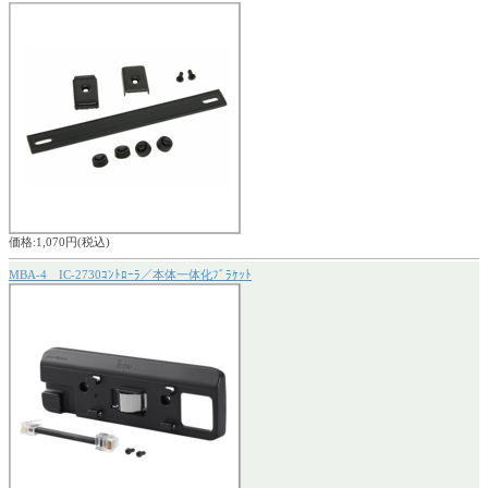
価格:1,070円(税込)
MBA-4 IC-2730ｺﾝﾄﾛｰﾗ／本体一体化ﾌﾞﾗｹｯﾄ