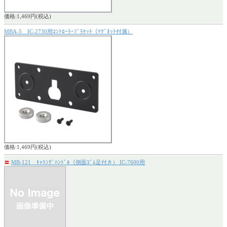
価格:1,469円(税込)
MBA-5 IC-2730用ｺﾝﾄﾛｰﾗｰﾌﾞﾗｹｯﾄ（ﾏｸﾞﾈｯﾄ付属）
価格:1,469円(税込)
〓
MB-121 ｷｬﾘﾝｸﾞﾊﾝﾄﾞﾙ（側面ｺﾞﾑ足付き） IC-7600用