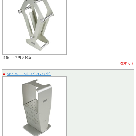
価格:15,800円(税込)
在庫切れ
〓
AHS-501 ｱﾙﾐﾍｯﾄﾞﾌｫﾝｽﾀﾝﾄﾞ