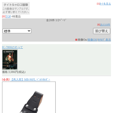
[1]
ｶｰﾄを見る
[0]
TOP
>特選品
全20件 1/2ﾍﾟｰｼﾞ
[6]
次の10件
〓
画像On/
画像Off
/
ｶﾀﾛｸﾞ表示
IC-7800のすべて
価格:3,086円(税込)
[会員]
【再入荷】MB-96FL ﾍﾞﾙﾄﾎﾙﾀﾞｰ