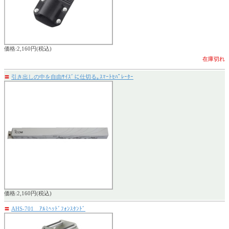
価格:2,160円(税込)
在庫切れ
〓
引き出しの中を自由ｻｲｽﾞに仕切る｡ｽﾏｰﾄｾﾊﾟﾚｰﾀｰ
価格:2,160円(税込)
〓
AHS-701 ｱﾙﾐﾍｯﾄﾞﾌｫﾝｽﾀﾝﾄﾞ