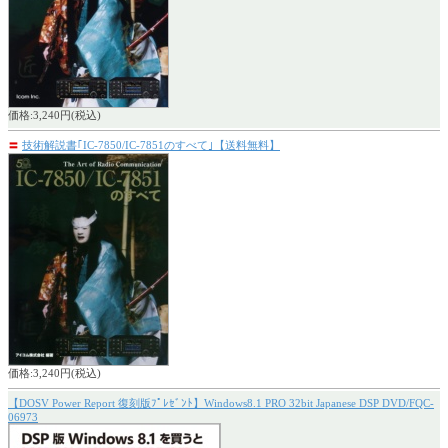
価格:3,240円(税込)
〓
技術解説書｢IC-7850/IC-7851のすべて｣【送料無料】
価格:3,240円(税込)
【DOSV Power Report 復刻版ﾌﾟﾚｾﾞﾝﾄ】Windows8.1 PRO 32bit Japanese DSP DVD/FQC-
06973