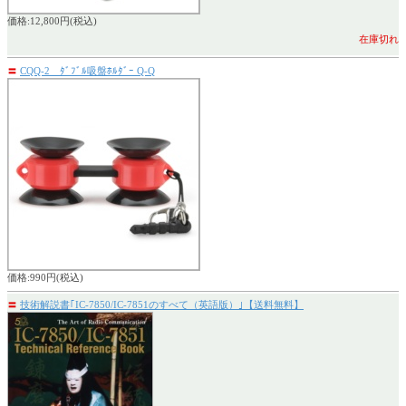
価格:12,800円(税込)
在庫切れ
〓
CQQ-2 ﾀﾞﾌﾞﾙ吸盤ﾎﾙﾀﾞｰ Q-Q
価格:990円(税込)
〓
技術解説書｢IC-7850/IC-7851のすべて（英語版）｣【送料無料】