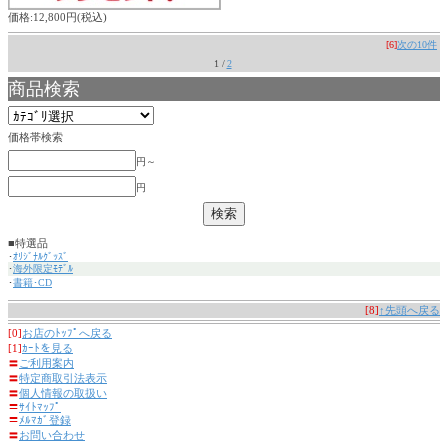
価格:12,800円(税込)
[6]
次の10件
1 /
2
商品検索
価格帯検索
円～
円
■特選品
･
ｵﾘｼﾞﾅﾙｸﾞｯｽﾞ
･
海外限定ﾓﾃﾞﾙ
･
書籍･CD
[8]
↑先頭へ戻る
[0]
お店のﾄｯﾌﾟへ戻る
[1]
ｶｰﾄを見る
〓
ご利用案内
〓
特定商取引法表示
〓
個人情報の取扱い
〓
ｻｲﾄﾏｯﾌﾟ
〓
ﾒﾙﾏｶﾞ登録
〓
お問い合わせ