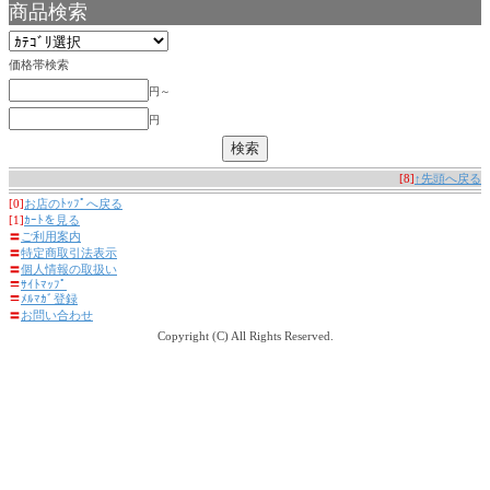
商品検索
価格帯検索
円～
円
[8]
↑先頭へ戻る
[0]
お店のﾄｯﾌﾟへ戻る
[1]
ｶｰﾄを見る
〓
ご利用案内
〓
特定商取引法表示
〓
個人情報の取扱い
〓
ｻｲﾄﾏｯﾌﾟ
〓
ﾒﾙﾏｶﾞ登録
〓
お問い合わせ
Copyright (C) All Rights Reserved.