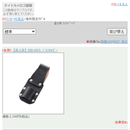
[1]
ｶｰﾄを見る
[0]
TOP
>
特選品
>海外限定ﾓﾃﾞﾙ
全1件 1/1ﾍﾟｰｼﾞ
〓
画像On/
画像Off
/
ｶﾀﾛｸﾞ表示
[会員]
【再入荷】MB-96FL ﾍﾞﾙﾄﾎﾙﾀﾞｰ
価格:2,160円(税込)
在庫切れ