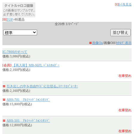
[1]
ｶｰﾄを見る
[0]
TOP
>特選品
全20件 1/1ﾍﾟｰｼﾞ
〓
画像On
/画像Off/
ｶﾀﾛｸﾞ表示
IC-7800のすべて
価格:3,086円(税込)
[会員]
【再入荷】MB-96FL ﾍﾞﾙﾄﾎﾙﾀﾞｰ
価格:2,160円(税込)
在庫切れ
〓
引き出しの中を自由ｻｲｽﾞに仕切る｡ｽﾏｰﾄｾﾊﾟﾚｰﾀｰ
価格:2,160円(税込)
〓
AHS-701 ｱﾙﾐﾍｯﾄﾞﾌｫﾝｽﾀﾝﾄﾞ
価格:15,800円(税込)
在庫切れ
〓
AHS-501 ｱﾙﾐﾍｯﾄﾞﾌｫﾝｽﾀﾝﾄﾞ
価格:12,800円(税込)
在庫切れ