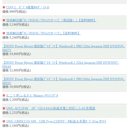
〓
CQQ-2 ﾀﾞﾌﾞﾙ吸盤ﾎﾙﾀﾞｰ Q-Q
価格:990円(税込)
〓
技術解説書｢IC-7850/IC-7851のすべて（英語版）｣【送料無料】
価格:3,240円(税込)
〓
技術解説書｢IC-7850/IC-7851のすべて｣【送料無料】
価格:3,240円(税込)
【DOSV Power Report 復刻版ﾌﾟﾚｾﾞﾝﾄ】Windows8.1 PRO 32bit Japanese DSP DVD/FQC-
06973
価格:19,800円(税込)
【DOSV Power Report 復刻版ﾌﾟﾚｾﾞﾝﾄ】Windows8.1 32bit Japanese DSP DVD/WN7-
00644
価格:12,800円(税込)
【DOSV Power Report 復刻版ﾌﾟﾚｾﾞﾝﾄ】Windows8.1 PRO 64bit Japanese DSP DVD/FQC-
06935
価格:19,800円(税込)
〓
むこう岸/ふるさと Masaco ﾏｷｼｼﾝｸﾞﾙ
価格:1,200円(税込)
〓
OWL-ACU2F48 2ﾎﾟｰﾄ計4.8Aの急速充電に対応したAC充電器
価格:2,232円(税込)
〓
OWL-CBJDCC10-WH USB Type-Cｺﾈｸﾀﾃﾞｰﾀ転送＆充電ｹｰﾌﾞﾙ1m ﾎﾜｲﾄ
価格:2,160円(税込)