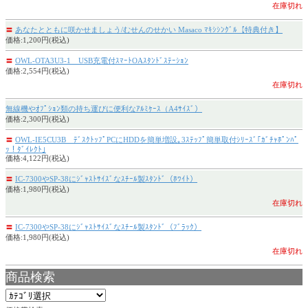
在庫切れ
〓
あなたとともに咲かせましょう/むせんのせかい Masaco ﾏｷｼｼﾝｸﾞﾙ【特典付き】
価格:1,200円(税込)
〓
OWL-OTA3U3-1 USB充電付ｽﾏｰﾄOAｽﾀﾝﾄﾞｽﾃｰｼｮﾝ
価格:2,554円(税込)
在庫切れ
無線機やｵﾌﾟｼｮﾝ類の持ち運びに便利なｱﾙﾐｹｰｽ（A4ｻｲｽﾞ）
価格:2,300円(税込)
〓
OWL-IE5CU3B ﾃﾞｽｸﾄｯﾌﾟPCにHDDを簡単増設｡3ｽﾃｯﾌﾟ簡単取付ｼﾘｰｽﾞ｢ｶﾞﾁｬﾎﾟﾝﾊﾟ
ｯ！ﾀﾞｲﾚｸﾄ｣
価格:4,122円(税込)
〓
IC-7300やSP-38にｼﾞｬｽﾄｻｲｽﾞなｽﾁｰﾙ製ｽﾀﾝﾄﾞ（ﾎﾜｲﾄ）
価格:1,980円(税込)
在庫切れ
〓
IC-7300やSP-38にｼﾞｬｽﾄｻｲｽﾞなｽﾁｰﾙ製ｽﾀﾝﾄﾞ（ﾌﾞﾗｯｸ）
価格:1,980円(税込)
在庫切れ
商品検索