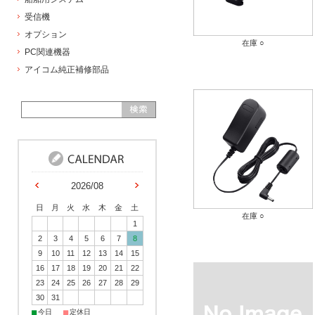
受信機
オプション
在庫 ○
PC関連機器
アイコム純正補修部品
2026/08
日
月
火
水
木
金
土
在庫 ○
1
2
3
4
5
6
7
8
9
10
11
12
13
14
15
16
17
18
19
20
21
22
23
24
25
26
27
28
29
30
31
■
■
今日
定休日