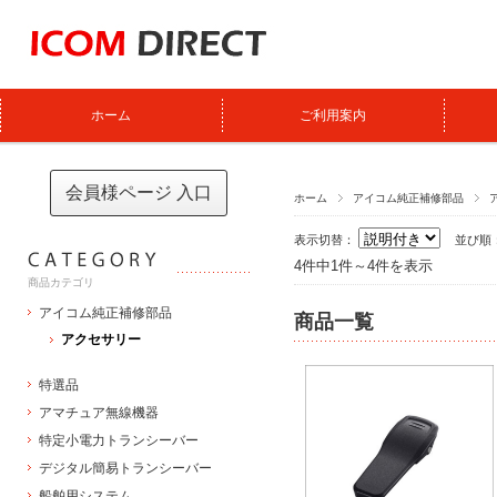
ホーム
ご利用案内
会員様ページ 入口
ホーム
アイコム純正補修部品
表示切替：
並び順
4件中1件～4件を表示
商品カテゴリ
アイコム純正補修部品
商品一覧
アクセサリー
特選品
アマチュア無線機器
特定小電力トランシーバー
デジタル簡易トランシーバー
船舶用システム