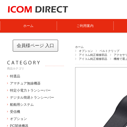
ホーム
ご利用案内
会員様ページ 入口
ホーム
オプション
ベルトクリップ
アイコム純正補修部品
アクセサ
アイコム純正補修部品
機種で選
商品カテゴリ
特選品
アマチュア無線機器
特定小電力トランシーバー
デジタル簡易トランシーバー
船舶用システム
受信機
オプション
PC関連機器