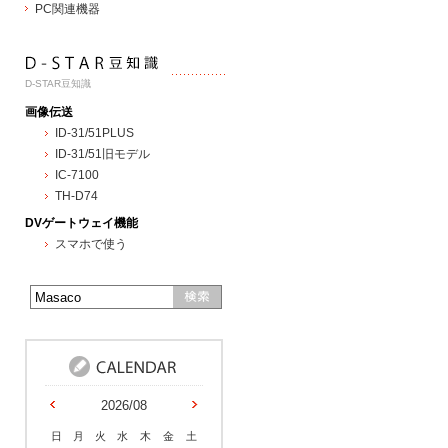
PC関連機器
D-STAR豆知識
画像伝送
ID-31/51PLUS
ID-31/51旧モデル
IC-7100
TH-D74
DVゲートウェイ機能
スマホで使う
2026/08
日
月
火
水
木
金
土