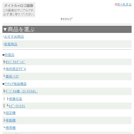
[1]
ｶｰﾄを見る
ｻｲﾄﾏｯﾌﾟ
▼商品を選ぶ
･
おすすめ商品
･
新着商品
■
特選品
┣
ｵﾘｼﾞﾅﾙｸﾞｯｽﾞ
┣
海外限定ﾓﾃﾞﾙ
┗
書籍･CD
■
ｱﾏﾁｭｱ無線機器
┣
ﾃﾞｼﾞﾀﾙ機（D-STAR）
┃┣
画像伝送
┃┗
ﾚﾋﾟｰﾀｼｽﾃﾑ
┣
固定機
┣
車載機
┗
携帯機