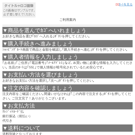
[1]
ｶｰﾄを見る
ご利用案内
▼商品を選んでｶｺﾞへいれましょう
お好きな商品を選び｢ｶｺﾞへ入れる｣ﾎﾞﾀﾝを押してください｡
▼購入手続きへ進みましょう
ｼｮｯﾋﾟﾝｸﾞｶｰﾄ画面で商品と金額を確認し｢購入手続きへ進む｣ﾎﾞﾀﾝを押してください｡
▼購入者情報を入力しましょう
｢お名前｣｢ご住所｣｢電話番号｣｢ﾒｰﾙｱﾄﾞﾚｽ｣など､お買い物に必要な情報を入力してくださ
い｡ 当店のｶｰﾄは｢SSL｣で個人情報が暗号化されているため安心です｡
▼お支払い方法を選びましょう
お好きなお支払い方法を選択し｢次へ｣ﾎﾞﾀﾝを押してください｡
▼注文内容を確認しましょう
注文内容をご確認ください｡間違いがなければ｢この内容で注文する｣ﾎﾞﾀﾝを押してくだ
さい｡ ご注文完了！ありがとうございます｡
▼お支払方法
ｸﾚｼﾞｯﾄｶｰﾄﾞ払
銀行振込（前払い）
代引き
▼送料について
送料別途となっております