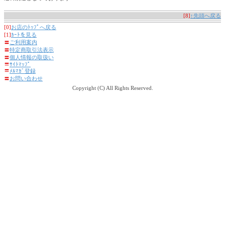
[8]
↑先頭へ戻る
[0]
お店のﾄｯﾌﾟへ戻る
[1]
ｶｰﾄを見る
〓
ご利用案内
〓
特定商取引法表示
〓
個人情報の取扱い
〓
ｻｲﾄﾏｯﾌﾟ
〓
ﾒﾙﾏｶﾞ登録
〓
お問い合わせ
Copyright (C) All Rights Reserved.