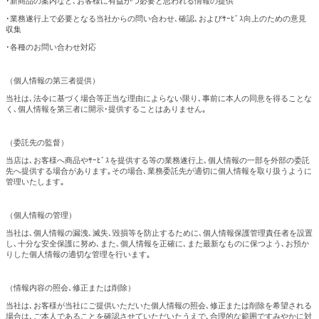
･新商品の案内など､お客様に有益かつ必要と思われる情報の提供
･業務遂行上で必要となる当社からの問い合わせ､確認､およびｻｰﾋﾞｽ向上のための意見
収集
･各種のお問い合わせ対応
（個人情報の第三者提供）
当社は､法令に基づく場合等正当な理由によらない限り､事前に本人の同意を得ることな
く､個人情報を第三者に開示･提供することはありません｡
（委託先の監督）
当店は､お客様へ商品やｻｰﾋﾞｽを提供する等の業務遂行上､個人情報の一部を外部の委託
先へ提供する場合があります｡その場合､業務委託先が適切に個人情報を取り扱うように
管理いたします｡
（個人情報の管理）
当社は､個人情報の漏洩､滅失､毀損等を防止するために､個人情報保護管理責任者を設置
し､十分な安全保護に努め､また､個人情報を正確に､また最新なものに保つよう､お預か
りした個人情報の適切な管理を行います｡
（情報内容の照会､修正または削除）
当社は､お客様が当社にご提供いただいた個人情報の照会､修正または削除を希望される
場合は､ご本人であることを確認させていただいたうえで､合理的な範囲ですみやかに対