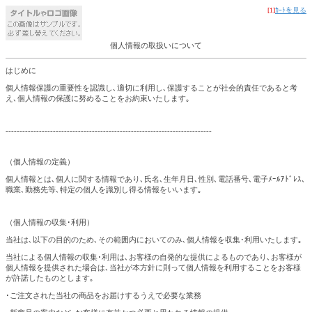
[1]
ｶｰﾄを見る
個人情報の取扱いについて
はじめに
個人情報保護の重要性を認識し､適切に利用し､保護することが社会的責任であると考
え､個人情報の保護に努めることをお約束いたします｡
--------------------------------------------------------------------------
（個人情報の定義）
個人情報とは､個人に関する情報であり､氏名､生年月日､性別､電話番号､電子ﾒｰﾙｱﾄﾞﾚｽ､
職業､勤務先等､特定の個人を識別し得る情報をいいます｡
（個人情報の収集･利用）
当社は､以下の目的のため､その範囲内においてのみ､個人情報を収集･利用いたします｡
当社による個人情報の収集･利用は､お客様の自発的な提供によるものであり､お客様が
個人情報を提供された場合は､当社が本方針に則って個人情報を利用することをお客様
が許諾したものとします｡
･ご注文された当社の商品をお届けするうえで必要な業務