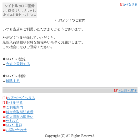
[1]
ｶｰﾄを見る
ﾒｰﾙﾏｶﾞｼﾞﾝのご案内
いつも当店をご利用いただきありがとうございます｡
ﾒｰﾙﾏｶﾞｼﾞﾝを登録していただくと､
最新入荷情報やお得な情報をいち早くお届けします｡
この機会にぜひご登録ください｡
◆ﾒﾙﾏｶﾞの登録
→
今すぐ登録する
◆ﾒﾙﾏｶﾞの解除
→
解除する
[8]
↑先頭へ戻る
[0]
お店のﾄｯﾌﾟへ戻る
[1]
ｶｰﾄを見る
〓
ご利用案内
〓
特定商取引法表示
〓
個人情報の取扱い
〓
ｻｲﾄﾏｯﾌﾟ
〓
ﾒﾙﾏｶﾞ登録
〓
お問い合わせ
Copyright (C) All Rights Reserved.