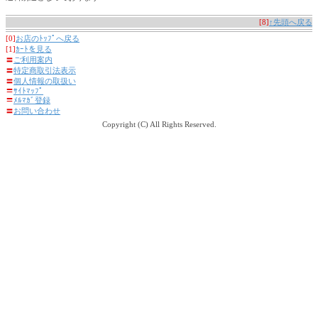
[8]
↑先頭へ戻る
[0]
お店のﾄｯﾌﾟへ戻る
[1]
ｶｰﾄを見る
〓
ご利用案内
〓
特定商取引法表示
〓
個人情報の取扱い
〓
ｻｲﾄﾏｯﾌﾟ
〓
ﾒﾙﾏｶﾞ登録
〓
お問い合わせ
Copyright (C) All Rights Reserved.