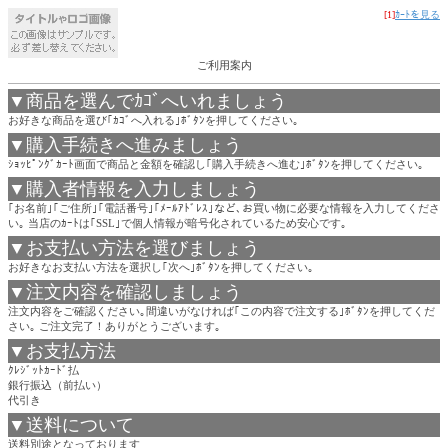
[1]
ｶｰﾄを見る
ご利用案内
▼商品を選んでｶｺﾞへいれましょう
お好きな商品を選び｢ｶｺﾞへ入れる｣ﾎﾞﾀﾝを押してください｡
▼購入手続きへ進みましょう
ｼｮｯﾋﾟﾝｸﾞｶｰﾄ画面で商品と金額を確認し｢購入手続きへ進む｣ﾎﾞﾀﾝを押してください｡
▼購入者情報を入力しましょう
｢お名前｣｢ご住所｣｢電話番号｣｢ﾒｰﾙｱﾄﾞﾚｽ｣など､お買い物に必要な情報を入力してくださ
い｡ 当店のｶｰﾄは｢SSL｣で個人情報が暗号化されているため安心です｡
▼お支払い方法を選びましょう
お好きなお支払い方法を選択し｢次へ｣ﾎﾞﾀﾝを押してください｡
▼注文内容を確認しましょう
注文内容をご確認ください｡間違いがなければ｢この内容で注文する｣ﾎﾞﾀﾝを押してくだ
さい｡ ご注文完了！ありがとうございます｡
▼お支払方法
ｸﾚｼﾞｯﾄｶｰﾄﾞ払
銀行振込（前払い）
代引き
▼送料について
送料別途となっております