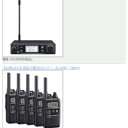
価格:130,000円(税込)
【お得なｾｯﾄ】特定小電力ﾄﾗﾝｼｰﾊﾞｰ IC-4300 5台ｾｯﾄ