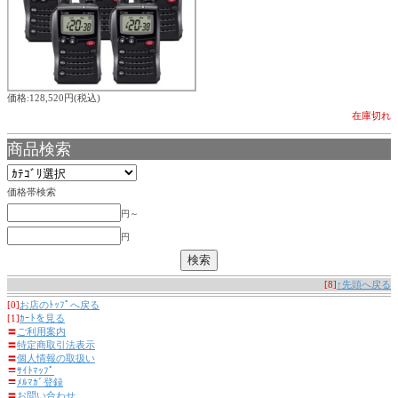
価格:128,520円(税込)
在庫切れ
商品検索
価格帯検索
円～
円
[8]
↑先頭へ戻る
[0]
お店のﾄｯﾌﾟへ戻る
[1]
ｶｰﾄを見る
〓
ご利用案内
〓
特定商取引法表示
〓
個人情報の取扱い
〓
ｻｲﾄﾏｯﾌﾟ
〓
ﾒﾙﾏｶﾞ登録
〓
お問い合わせ