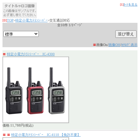
[1]
ｶｰﾄを見る
[0]
TOP
>
特定小電力ﾄﾗﾝｼｰﾊﾞｰ
>交互通話対応
全10件 1/1ﾍﾟｰｼﾞ
〓
画像On/
画像Off
/
ｶﾀﾛｸﾞ表示
〓
特定小電力ﾄﾗﾝｼｰﾊﾞｰ IC-4300
価格:11,788円(税込)
〓
〓
特定小電力ﾄﾗﾝｼｰﾊﾞｰ IC-4110 【免許不要】