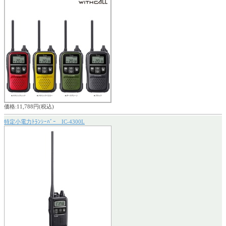
価格:11,788円(税込)
特定小電力ﾄﾗﾝｼｰﾊﾞｰ IC-4300L