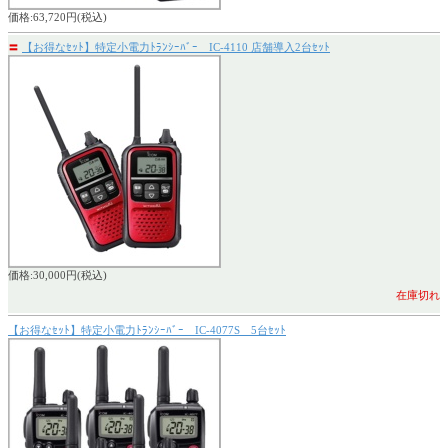
価格:63,720円(税込)
〓
【お得なｾｯﾄ】特定小電力ﾄﾗﾝｼｰﾊﾞｰ IC-4110 店舗導入2台ｾｯﾄ
価格:30,000円(税込)
在庫切れ
【お得なｾｯﾄ】特定小電力ﾄﾗﾝｼｰﾊﾞｰ IC-4077S 5台ｾｯﾄ