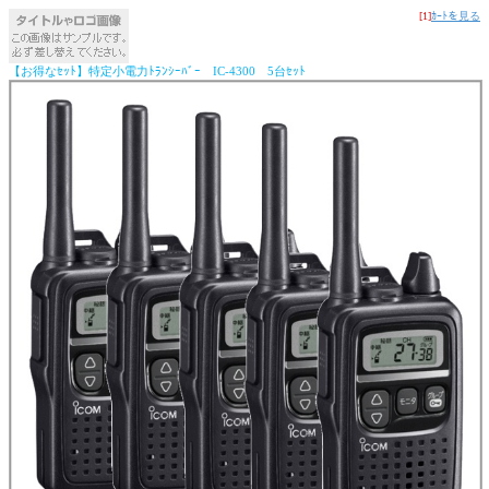
[1]
ｶｰﾄを見る
【お得なｾｯﾄ】特定小電力ﾄﾗﾝｼｰﾊﾞｰ IC-4300 5台ｾｯﾄ