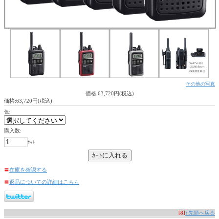
その他の写真
価格:63,720円(税込)
価格:63,720円(税込)
色:
購入数:
ｾｯﾄ
〓
在庫を確認する
〓
返品についての詳細はこちら
[8]
↑先頭へ戻る