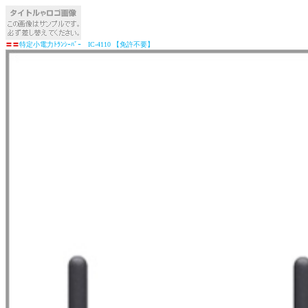
〓
〓
特定小電力ﾄﾗﾝｼｰﾊﾞｰ IC-4110 【免許不要】