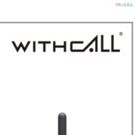
[1]
ｶｰﾄを見る