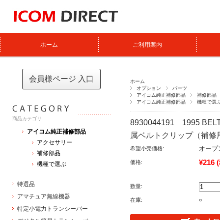
ホーム
ご利用案内
会員様ページ 入口
ホーム
オプション
パーツ
アイコム純正補修部品
補修部品
アイコム純正補修部品
機種で選
商品カテゴリ
8930044191 1995 BEL
アイコム純正補修部品
属ベルトクリップ（補修
アクセサリー
オープ
希望小売価格:
補修部品
¥216
価格:
機種で選ぶ
特選品
数量:
アマチュア無線機器
在庫:
○
特定小電力トランシーバー