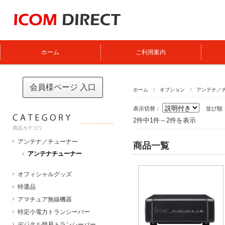
ホーム
ご利用案内
会員様ページ 入口
ホーム
オプション
アンテナ／
表示切替：
並び順
2件中1件～2件を表示
商品カテゴリ
アンテナ／チューナー
商品一覧
アンテナチューナー
オフィシャルグッズ
特選品
アマチュア無線機器
特定小電力トランシーバー
デジタル簡易トランシーバー