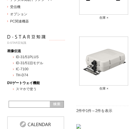
受信機
オプション
在庫 ×
PC関連機器
D-STAR豆知識
画像伝送
ID-31/51PLUS
ID-31/51旧モデル
IC-7100
TH-D74
DVゲートウェイ機能
在庫 ×
スマホで使う
2件中1件～2件を表示