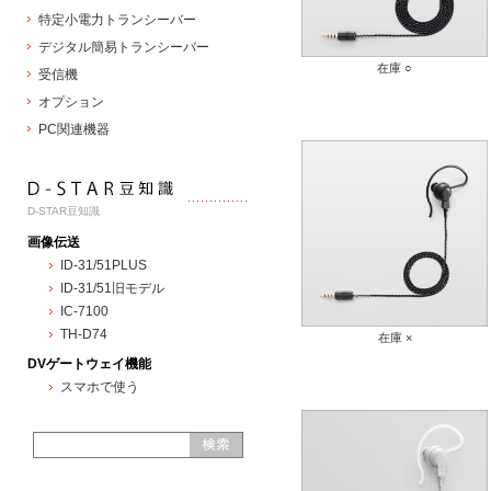
特定小電力トランシーバー
デジタル簡易トランシーバー
在庫 ○
受信機
オプション
PC関連機器
D-STAR豆知識
画像伝送
ID-31/51PLUS
ID-31/51旧モデル
IC-7100
TH-D74
在庫 ×
DVゲートウェイ機能
スマホで使う