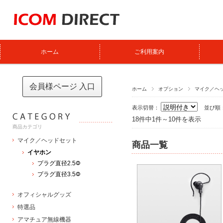
ホーム
ご利用案内
会員様ページ 入口
ホーム
オプション
マイク／ヘ
表示切替：
並び順
18件中1件～10件を表示
商品カテゴリ
マイク／ヘッドセット
商品一覧
イヤホン
プラグ直径2.5Φ
プラグ直径3.5Φ
オフィシャルグッズ
特選品
アマチュア無線機器