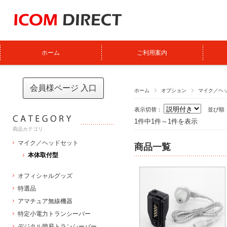
ホーム
ご利用案内
会員様ページ 入口
ホーム
オプション
マイク／ヘ
表示切替：
並び順
1件中1件～1件を表示
商品カテゴリ
マイク／ヘッドセット
商品一覧
本体取付型
オフィシャルグッズ
特選品
アマチュア無線機器
特定小電力トランシーバー
デジタル簡易トランシーバー