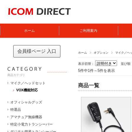
ホーム
ご利用案内
会員様ページ 入口
ホーム
オプション
マイク／ヘ
表示切替：
並び順
5件中1件～5件を表示
商品カテゴリ
マイク／ヘッドセット
商品一覧
VOX機能対応
オフィシャルグッズ
特選品
アマチュア無線機器
特定小電力トランシーバー
デジタル簡易トランシーバー