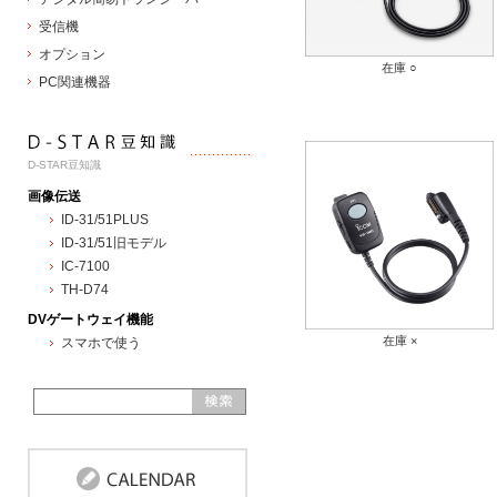
受信機
オプション
在庫 ○
PC関連機器
D-STAR豆知識
画像伝送
ID-31/51PLUS
ID-31/51旧モデル
IC-7100
TH-D74
DVゲートウェイ機能
在庫 ×
スマホで使う