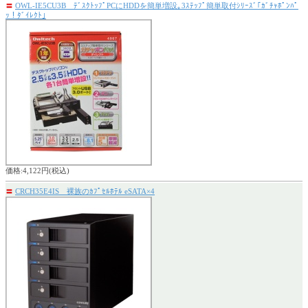
〓
OWL-IE5CU3B ﾃﾞｽｸﾄｯﾌﾟPCにHDDを簡単増設｡3ｽﾃｯﾌﾟ簡単取付ｼﾘｰｽﾞ｢ｶﾞﾁｬﾎﾟﾝﾊﾟ
ｯ！ﾀﾞｲﾚｸﾄ｣
価格:4,122円(税込)
〓
CRCH35E4IS 裸族のｶﾌﾟｾﾙﾎﾃﾙ eSATA×4