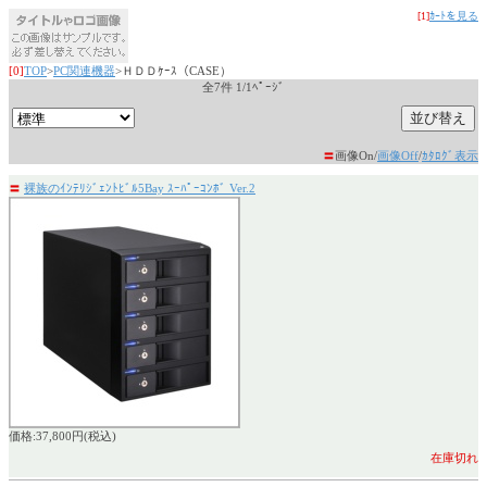
[1]
ｶｰﾄを見る
[0]
TOP
>
PC関連機器
>ＨＤＤｹｰｽ（CASE）
全7件 1/1ﾍﾟｰｼﾞ
〓
画像On/
画像Off
/
ｶﾀﾛｸﾞ表示
〓
裸族のｲﾝﾃﾘｼﾞｪﾝﾄﾋﾞﾙ5Bay ｽｰﾊﾟｰｺﾝﾎﾞ Ver.2
価格:37,800円(税込)
在庫切れ