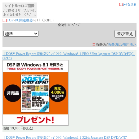
[1]
ｶｰﾄを見る
[0]
TOP
>
PC関連機器
>ｿﾌﾄ（SOFT）
全3件 1/1ﾍﾟｰｼﾞ
〓
画像On/
画像Off
/
ｶﾀﾛｸﾞ表示
【DOSV Power Report 復刻版ﾌﾟﾚｾﾞﾝﾄ】Windows8.1 PRO 32bit Japanese DSP DVD/FQC-
06973
価格:19,800円(税込)
【DOSV Power Report 復刻版ﾌﾟﾚｾﾞﾝﾄ】Windows8.1 32bit Japanese DSP DVD/WN7-