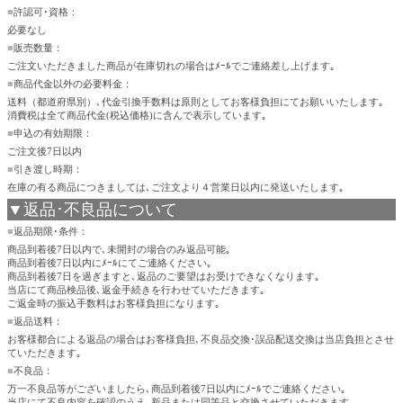
■
許認可･資格：
必要なし
■
販売数量：
ご注文いただきました商品が在庫切れの場合はﾒｰﾙでご連絡差し上げます｡
■
商品代金以外の必要料金：
送料（都道府県別）､代金引換手数料は原則としてお客様負担にてお願いいたします｡
消費税は全て商品代金(税込価格)に含んで表示しています｡
■
申込の有効期限：
ご注文後7日以内
■
引き渡し時期：
在庫の有る商品につきましては､ご注文より４営業日以内に発送いたします｡
▼返品･不良品について
■
返品期限･条件：
商品到着後7日以内で､未開封の場合のみ返品可能｡
商品到着後7日以内にﾒｰﾙにてご連絡ください｡
商品到着後7日を過ぎますと､返品のご要望はお受けできなくなります｡
当店にて商品検品後､返金手続きを行わせていただきます｡
ご返金時の振込手数料はお客様負担になります｡
■
返品送料：
お客様都合による返品の場合はお客様負担､不良品交換･誤品配送交換は当店負担とさせ
ていただきます｡
■
不良品：
万一不良品等がございましたら､商品到着後7日以内にﾒｰﾙでご連絡ください｡
当店にて不良内容を確認のうえ､新品または同等品と交換させていただきます｡