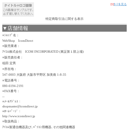
[1]
ｶｰﾄを見る
特定商取引法に関する表示
▼店舗情報
■
ｼｮｯﾌﾟ名：
WebShop IcomDirect
■
販売業者：
ｱｲｺﾑ株式会社 ICOM INCORPORATED (東証第１部上場)
■
販売責任者：
稲田 定男
■
所在地：
547-0003 大阪府 大阪市平野区 加美南 1-8-35
■
電話番号：
080-6194-2191
■
FAX番号：
--
■
ﾒｰﾙｱﾄﾞﾚｽ：
shopmaster@icomdirect.jp
■
ﾎｰﾑﾍﾟｰｼﾞ：
http://www.icomdirect.jp
■
取扱商品：
ｱｲｺﾑ製通信機器及び､ﾊﾟｿｺﾝ用機器､その他関連機器