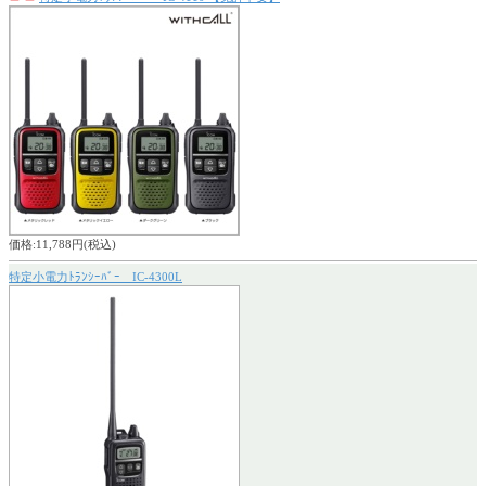
価格:11,788円(税込)
特定小電力ﾄﾗﾝｼｰﾊﾞｰ IC-4300L