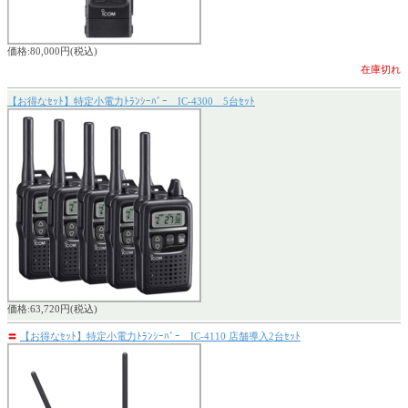
価格:80,000円(税込)
在庫切れ
【お得なｾｯﾄ】特定小電力ﾄﾗﾝｼｰﾊﾞｰ IC-4300 5台ｾｯﾄ
価格:63,720円(税込)
〓
【お得なｾｯﾄ】特定小電力ﾄﾗﾝｼｰﾊﾞｰ IC-4110 店舗導入2台ｾｯﾄ