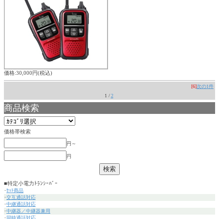
価格:30,000円(税込)
[6]
次の1件
1 /
2
商品検索
価格帯検索
円～
円
■特定小電力ﾄﾗﾝｼｰﾊﾞｰ
･
ｾｯﾄ商品
･
交互通話対応
･
中継通話対応
･
中継器／中継器兼用
･
同時通話対応