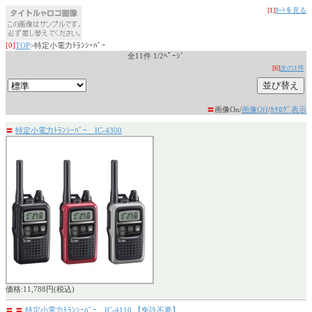
[1]
ｶｰﾄを見る
[0]
TOP
>特定小電力ﾄﾗﾝｼｰﾊﾞｰ
全11件 1/2ﾍﾟｰｼﾞ
[6]
次の1件
〓
画像On/
画像Off
/
ｶﾀﾛｸﾞ表示
〓
特定小電力ﾄﾗﾝｼｰﾊﾞｰ IC-4300
価格:11,788円(税込)
〓
〓
特定小電力ﾄﾗﾝｼｰﾊﾞｰ IC-4110 【免許不要】