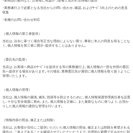
･新商品の案内など､お客様に有益かつ必要と思われる情報の提供
･業務遂行上で必要となる当社からの問い合わせ､確認､およびｻｰﾋﾞｽ向上のための意見
収集
･各種のお問い合わせ対応
（個人情報の第三者提供）
当社は､法令に基づく場合等正当な理由によらない限り､事前に本人の同意を得ることな
く､個人情報を第三者に開示･提供することはありません｡
（委託先の監督）
当店は､お客様へ商品やｻｰﾋﾞｽを提供する等の業務遂行上､個人情報の一部を外部の委託
先へ提供する場合があります｡その場合､業務委託先が適切に個人情報を取り扱うように
管理いたします｡
（個人情報の管理）
当社は､個人情報の漏洩､滅失､毀損等を防止するために､個人情報保護管理責任者を設置
し､十分な安全保護に努め､また､個人情報を正確に､また最新なものに保つよう､お預か
りした個人情報の適切な管理を行います｡
（情報内容の照会､修正または削除）
当社は､お客様が当社にご提供いただいた個人情報の照会､修正または削除を希望される
場合は､ご本人であることを確認させていただいたうえで､合理的な範囲ですみやかに対