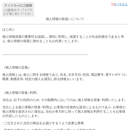
[1]
ｶｰﾄを見る
個人情報の取扱いについて
はじめに
個人情報保護の重要性を認識し､適切に利用し､保護することが社会的責任であると考
え､個人情報の保護に努めることをお約束いたします｡
--------------------------------------------------------------------------
（個人情報の定義）
個人情報とは､個人に関する情報であり､氏名､生年月日､性別､電話番号､電子ﾒｰﾙｱﾄﾞﾚｽ､
職業､勤務先等､特定の個人を識別し得る情報をいいます｡
（個人情報の収集･利用）
当社は､以下の目的のため､その範囲内においてのみ､個人情報を収集･利用いたします｡
当社による個人情報の収集･利用は､お客様の自発的な提供によるものであり､お客様が
個人情報を提供された場合は､当社が本方針に則って個人情報を利用することをお客様
が許諾したものとします｡
･ご注文された当社の商品をお届けするうえで必要な業務