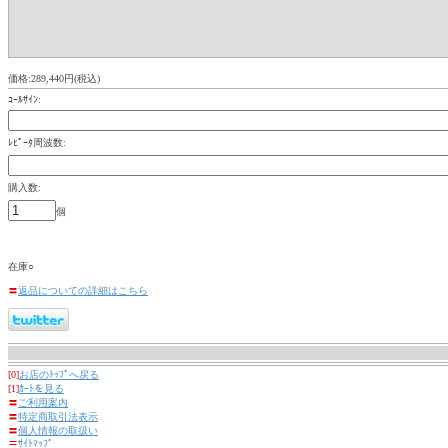
価格:289,440円(税込)
ｺｰﾙｻｲﾝ:
ﾚﾋﾟｰﾀ周波数:
購入数:
個
在庫○
〓
返品についての詳細はこちら
[0]
お店のﾄｯﾌﾟへ戻る
[1]
ｶｰﾄを見る
〓
ご利用案内
〓
特定商取引法表示
〓
個人情報の取扱い
〓
ｻｲﾄﾏｯﾌﾟ