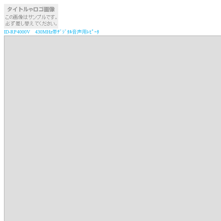
ID-RP4000V 430MHz帯ﾃﾞｼﾞﾀﾙ音声用ﾚﾋﾟｰﾀ