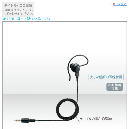
[1]
ｶｰﾄを見る
SP-16PB 耳掛け型ｲﾔﾎﾝ 黒（3.5φ）