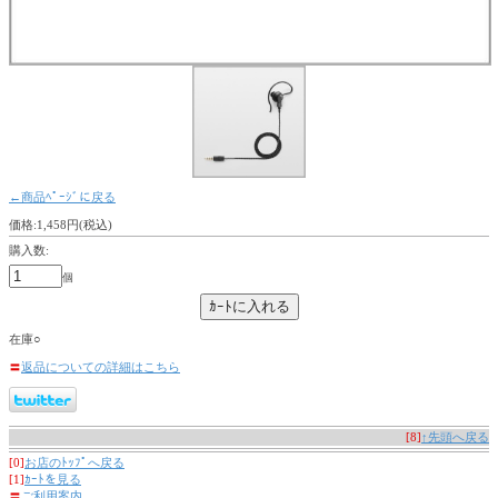
←商品ﾍﾟｰｼﾞに戻る
価格:1,458円(税込)
購入数:
個
在庫○
〓
返品についての詳細はこちら
[8]
↑先頭へ戻る
[0]
お店のﾄｯﾌﾟへ戻る
[1]
ｶｰﾄを見る
〓
ご利用案内