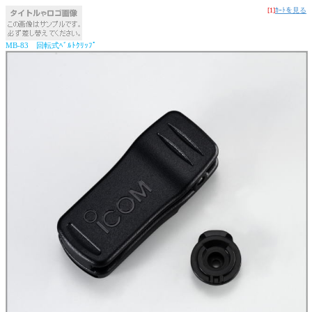
[1]
ｶｰﾄを見る
MB-83 回転式ﾍﾞﾙﾄｸﾘｯﾌﾟ