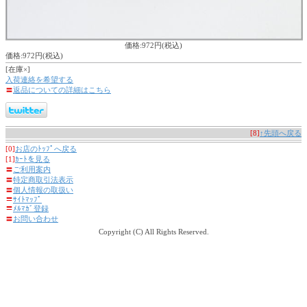
価格:972円(税込)
価格:972円(税込)
[在庫×]
入荷連絡を希望する
〓
返品についての詳細はこちら
[8]
↑先頭へ戻る
[0]
お店のﾄｯﾌﾟへ戻る
[1]
ｶｰﾄを見る
〓
ご利用案内
〓
特定商取引法表示
〓
個人情報の取扱い
〓
ｻｲﾄﾏｯﾌﾟ
〓
ﾒﾙﾏｶﾞ登録
〓
お問い合わせ
Copyright (C) All Rights Reserved.