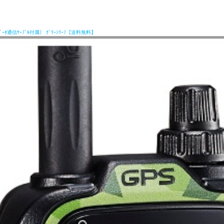
搭載･ﾃﾞｰﾀ通信ｹｰﾌﾞﾙ付属） ｸﾞﾘｰﾝﾘｰﾌ【送料無料】