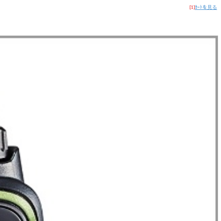
[1]
ｶｰﾄを見る