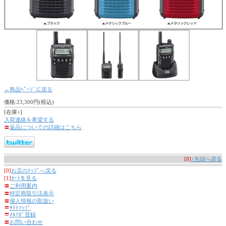
←商品ﾍﾟｰｼﾞに戻る
価格:23,300円(税込)
[在庫×]
入荷連絡を希望する
〓
返品についての詳細はこちら
[8]
↑先頭へ戻る
[0]
お店のﾄｯﾌﾟへ戻る
[1]
ｶｰﾄを見る
〓
ご利用案内
〓
特定商取引法表示
〓
個人情報の取扱い
〓
ｻｲﾄﾏｯﾌﾟ
〓
ﾒﾙﾏｶﾞ登録
〓
お問い合わせ