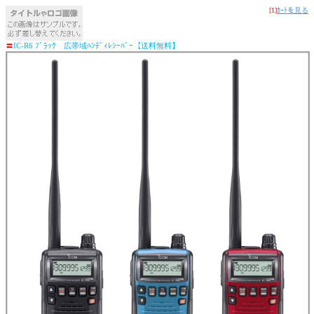
[1]
ｶｰﾄを見る
〓
IC-R6 ﾌﾞﾗｯｸ 広帯域ﾊﾝﾃﾞｨﾚｼｰﾊﾞｰ【送料無料】