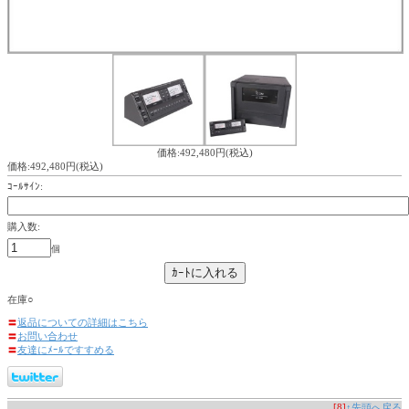
価格:492,480円(税込)
価格:492,480円(税込)
ｺｰﾙｻｲﾝ:
購入数:
個
在庫○
〓
返品についての詳細はこちら
〓
お問い合わせ
〓
友達にﾒｰﾙですすめる
[8]
↑先頭へ戻る