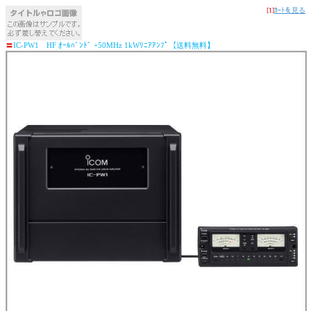
[1]
ｶｰﾄを見る
〓
IC-PW1 HF ｵｰﾙﾊﾞﾝﾄﾞ +50MHz 1kWﾘﾆｱｱﾝﾌﾟ【送料無料】