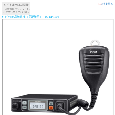
[1]
ｶｰﾄを見る
ﾃﾞｼﾞﾀﾙ簡易無線機（長距離用） IC-DPR100