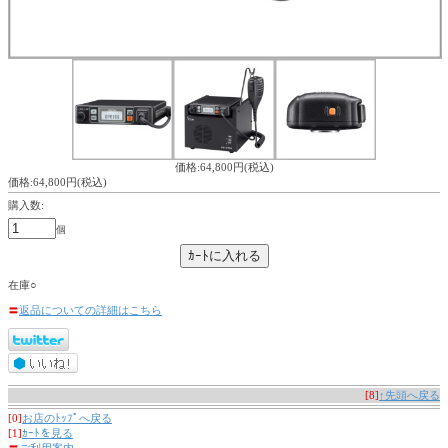
価格:64,800円(税込)
価格:64,800円(税込)
購入数:
個
在庫○
〓
返品についての詳細はこちら
[8]
↑先頭へ戻る
[0]
お店のﾄｯﾌﾟへ戻る
[1]
ｶｰﾄを見る