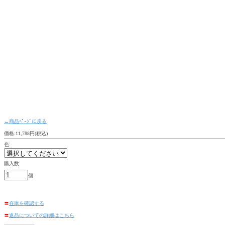
←商品ﾍﾟｰｼﾞに戻る
価格:11,788円(税込)
色:
購入数:
個
〓
在庫を確認する
〓
返品についての詳細はこちら