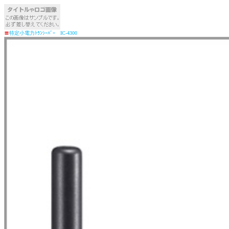
〓
特定小電力ﾄﾗﾝｼｰﾊﾞｰ IC-4300