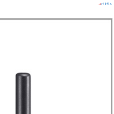
[1]
ｶｰﾄを見る