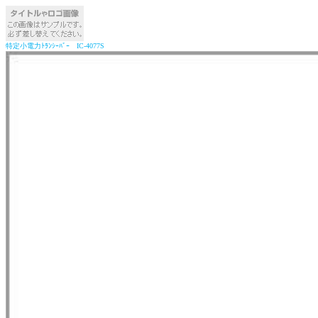
特定小電力ﾄﾗﾝｼｰﾊﾞｰ IC-4077S