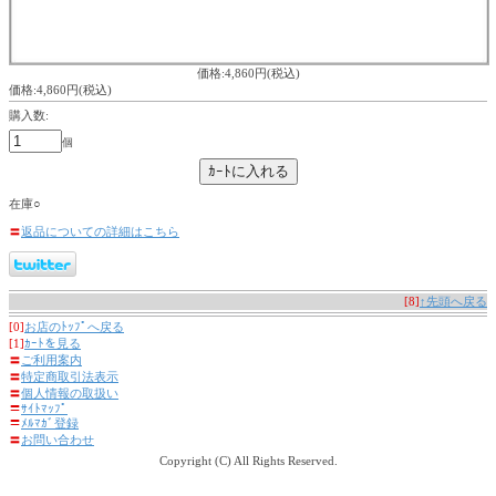
価格:4,860円(税込)
価格:4,860円(税込)
購入数:
個
在庫○
〓
返品についての詳細はこちら
[8]
↑先頭へ戻る
[0]
お店のﾄｯﾌﾟへ戻る
[1]
ｶｰﾄを見る
〓
ご利用案内
〓
特定商取引法表示
〓
個人情報の取扱い
〓
ｻｲﾄﾏｯﾌﾟ
〓
ﾒﾙﾏｶﾞ登録
〓
お問い合わせ
Copyright (C) All Rights Reserved.