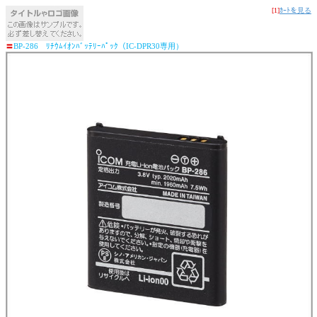
[1]
ｶｰﾄを見る
〓
BP-286 ﾘﾁｳﾑｲｵﾝﾊﾞｯﾃﾘｰﾊﾟｯｸ（IC-DPR30専用）