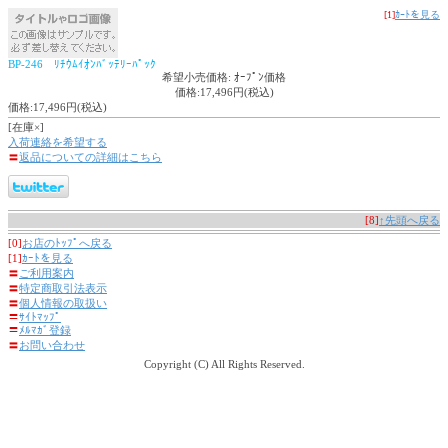
[1]
ｶｰﾄを見る
BP-246 ﾘﾁｳﾑｲｵﾝﾊﾞｯﾃﾘｰﾊﾟｯｸ
希望小売価格: ｵｰﾌﾟﾝ価格
価格:17,496円(税込)
価格:17,496円(税込)
[在庫×]
入荷連絡を希望する
〓
返品についての詳細はこちら
[8]
↑先頭へ戻る
[0]
お店のﾄｯﾌﾟへ戻る
[1]
ｶｰﾄを見る
〓
ご利用案内
〓
特定商取引法表示
〓
個人情報の取扱い
〓
ｻｲﾄﾏｯﾌﾟ
〓
ﾒﾙﾏｶﾞ登録
〓
お問い合わせ
Copyright (C) All Rights Reserved.