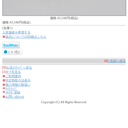
価格:43,546円(税込)
価格:43,546円(税込)
[在庫×]
入荷連絡を希望する
〓
返品についての詳細はこちら
[8]
↑先頭へ戻る
[0]
お店のﾄｯﾌﾟへ戻る
[1]
ｶｰﾄを見る
〓
ご利用案内
〓
特定商取引法表示
〓
個人情報の取扱い
〓
ｻｲﾄﾏｯﾌﾟ
〓
ﾒﾙﾏｶﾞ登録
〓
お問い合わせ
Copyright (C) All Rights Reserved.