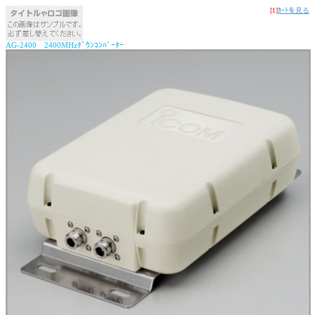
[1]
ｶｰﾄを見る
AG-2400 2400MHzﾀﾞｳﾝｺﾝﾊﾞｰﾀｰ