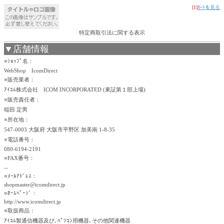
[1]
ｶｰﾄを見る
特定商取引法に関する表示
▼店舗情報
■
ｼｮｯﾌﾟ名：
WebShop IcomDirect
■
販売業者：
ｱｲｺﾑ株式会社 ICOM INCORPORATED (東証第１部上場)
■
販売責任者：
稲田 定男
■
所在地：
547-0003 大阪府 大阪市平野区 加美南 1-8-35
■
電話番号：
080-6194-2191
■
FAX番号：
--
■
ﾒｰﾙｱﾄﾞﾚｽ：
shopmaster@icomdirect.jp
■
ﾎｰﾑﾍﾟｰｼﾞ：
http://www.icomdirect.jp
■
取扱商品：
ｱｲｺﾑ製通信機器及び､ﾊﾟｿｺﾝ用機器､その他関連機器