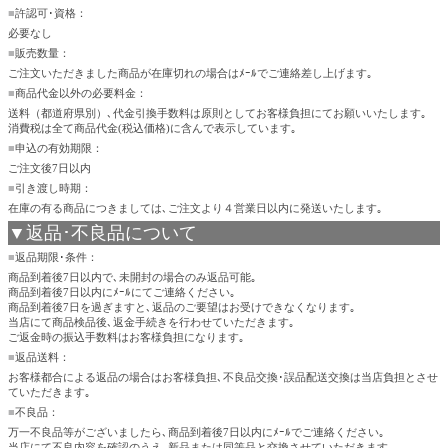
■
許認可･資格：
必要なし
■
販売数量：
ご注文いただきました商品が在庫切れの場合はﾒｰﾙでご連絡差し上げます｡
■
商品代金以外の必要料金：
送料（都道府県別）､代金引換手数料は原則としてお客様負担にてお願いいたします｡
消費税は全て商品代金(税込価格)に含んで表示しています｡
■
申込の有効期限：
ご注文後7日以内
■
引き渡し時期：
在庫の有る商品につきましては､ご注文より４営業日以内に発送いたします｡
▼返品･不良品について
■
返品期限･条件：
商品到着後7日以内で､未開封の場合のみ返品可能｡
商品到着後7日以内にﾒｰﾙにてご連絡ください｡
商品到着後7日を過ぎますと､返品のご要望はお受けできなくなります｡
当店にて商品検品後､返金手続きを行わせていただきます｡
ご返金時の振込手数料はお客様負担になります｡
■
返品送料：
お客様都合による返品の場合はお客様負担､不良品交換･誤品配送交換は当店負担とさせ
ていただきます｡
■
不良品：
万一不良品等がございましたら､商品到着後7日以内にﾒｰﾙでご連絡ください｡
当店にて不良内容を確認のうえ､新品または同等品と交換させていただきます｡