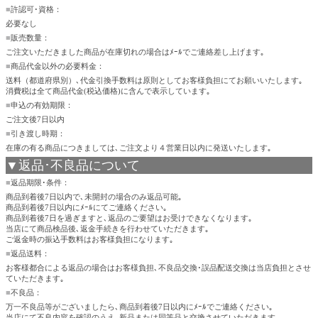
■
許認可･資格：
必要なし
■
販売数量：
ご注文いただきました商品が在庫切れの場合はﾒｰﾙでご連絡差し上げます｡
■
商品代金以外の必要料金：
送料（都道府県別）､代金引換手数料は原則としてお客様負担にてお願いいたします｡
消費税は全て商品代金(税込価格)に含んで表示しています｡
■
申込の有効期限：
ご注文後7日以内
■
引き渡し時期：
在庫の有る商品につきましては､ご注文より４営業日以内に発送いたします｡
▼返品･不良品について
■
返品期限･条件：
商品到着後7日以内で､未開封の場合のみ返品可能｡
商品到着後7日以内にﾒｰﾙにてご連絡ください｡
商品到着後7日を過ぎますと､返品のご要望はお受けできなくなります｡
当店にて商品検品後､返金手続きを行わせていただきます｡
ご返金時の振込手数料はお客様負担になります｡
■
返品送料：
お客様都合による返品の場合はお客様負担､不良品交換･誤品配送交換は当店負担とさせ
ていただきます｡
■
不良品：
万一不良品等がございましたら､商品到着後7日以内にﾒｰﾙでご連絡ください｡
当店にて不良内容を確認のうえ､新品または同等品と交換させていただきます｡