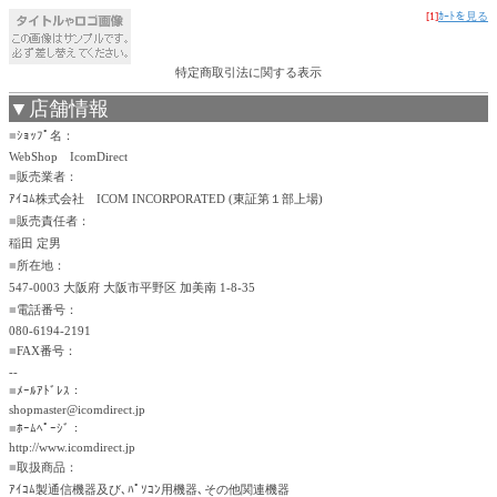
[1]
ｶｰﾄを見る
特定商取引法に関する表示
▼店舗情報
■
ｼｮｯﾌﾟ名：
WebShop IcomDirect
■
販売業者：
ｱｲｺﾑ株式会社 ICOM INCORPORATED (東証第１部上場)
■
販売責任者：
稲田 定男
■
所在地：
547-0003 大阪府 大阪市平野区 加美南 1-8-35
■
電話番号：
080-6194-2191
■
FAX番号：
--
■
ﾒｰﾙｱﾄﾞﾚｽ：
shopmaster@icomdirect.jp
■
ﾎｰﾑﾍﾟｰｼﾞ：
http://www.icomdirect.jp
■
取扱商品：
ｱｲｺﾑ製通信機器及び､ﾊﾟｿｺﾝ用機器､その他関連機器