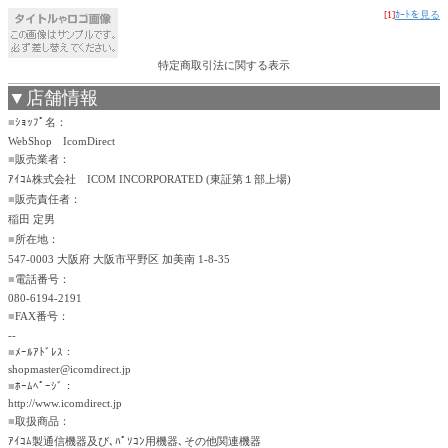
[1]
ｶｰﾄを見る
特定商取引法に関する表示
▼店舗情報
■
ｼｮｯﾌﾟ名：
WebShop IcomDirect
■
販売業者：
ｱｲｺﾑ株式会社 ICOM INCORPORATED (東証第１部上場)
■
販売責任者：
稲田 定男
■
所在地：
547-0003 大阪府 大阪市平野区 加美南 1-8-35
■
電話番号：
080-6194-2191
■
FAX番号：
--
■
ﾒｰﾙｱﾄﾞﾚｽ：
shopmaster@icomdirect.jp
■
ﾎｰﾑﾍﾟｰｼﾞ：
http://www.icomdirect.jp
■
取扱商品：
ｱｲｺﾑ製通信機器及び､ﾊﾟｿｺﾝ用機器､その他関連機器