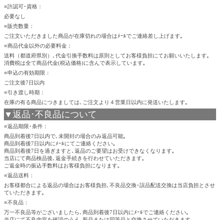
■
許認可･資格：
必要なし
■
販売数量：
ご注文いただきました商品が在庫切れの場合はﾒｰﾙでご連絡差し上げます｡
■
商品代金以外の必要料金：
送料（都道府県別）､代金引換手数料は原則としてお客様負担にてお願いいたします｡
消費税は全て商品代金(税込価格)に含んで表示しています｡
■
申込の有効期限：
ご注文後7日以内
■
引き渡し時期：
在庫の有る商品につきましては､ご注文より４営業日以内に発送いたします｡
▼返品･不良品について
■
返品期限･条件：
商品到着後7日以内で､未開封の場合のみ返品可能｡
商品到着後7日以内にﾒｰﾙにてご連絡ください｡
商品到着後7日を過ぎますと､返品のご要望はお受けできなくなります｡
当店にて商品検品後､返金手続きを行わせていただきます｡
ご返金時の振込手数料はお客様負担になります｡
■
返品送料：
お客様都合による返品の場合はお客様負担､不良品交換･誤品配送交換は当店負担とさせ
ていただきます｡
■
不良品：
万一不良品等がございましたら､商品到着後7日以内にﾒｰﾙでご連絡ください｡
当店にて不良内容を確認のうえ､新品または同等品と交換させていただきます｡