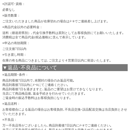
■
許認可･資格：
必要なし
■
販売数量：
ご注文いただきました商品が在庫切れの場合はﾒｰﾙでご連絡差し上げます｡
■
商品代金以外の必要料金：
送料（都道府県別）､代金引換手数料は原則としてお客様負担にてお願いいたします｡
消費税は全て商品代金(税込価格)に含んで表示しています｡
■
申込の有効期限：
ご注文後7日以内
■
引き渡し時期：
在庫の有る商品につきましては､ご注文より４営業日以内に発送いたします｡
▼返品･不良品について
■
返品期限･条件：
商品到着後7日以内で､未開封の場合のみ返品可能｡
商品到着後7日以内にﾒｰﾙにてご連絡ください｡
商品到着後7日を過ぎますと､返品のご要望はお受けできなくなります｡
当店にて商品検品後､返金手続きを行わせていただきます｡
ご返金時の振込手数料はお客様負担になります｡
■
返品送料：
お客様都合による返品の場合はお客様負担､不良品交換･誤品配送交換は当店負担とさせ
ていただきます｡
■
不良品：
万一不良品等がございましたら､商品到着後7日以内にﾒｰﾙでご連絡ください｡
当店にて不良内容を確認のうえ､新品または同等品と交換させていただきます｡